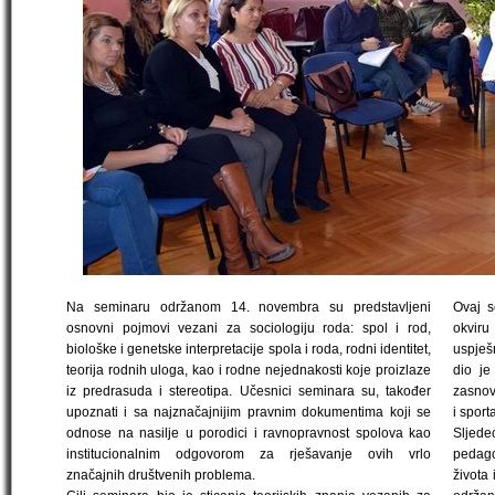
Na seminaru održanom 14. novembra su predstavljeni
Ovaj s
osnovni pojmovi vezani za sociologiju roda: spol i rod,
okvir
biološke i genetske interpretacije spola i roda, rodni identitet,
uspješ
teorija rodnih uloga, kao i rodne nejednakosti koje proizlaze
dio je
iz predrasuda i stereotipa. Učesnici seminara su, također
zasnov
upoznati i sa najznačajnijim pravnim dokumentima koji se
i spor
odnose na nasilje u porodici i ravnopravnost spolova kao
Sljede
institucionalnim odgovorom za rješavanje ovih vrlo
pedago
značajnih društvenih problema.
života 