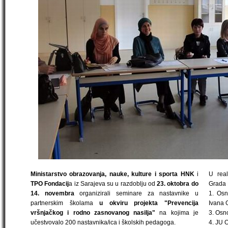
Ministarstvo obrazovanja, nauke, kulture i sporta HNK
i
U real
TPO Fondacij
a iz Sarajeva su u razdoblju od
23. oktobra do
Grada 
14. novembra
organizirali seminare za nastavnike u
1. Osn
partnerskim školama
u okviru projekta "Prevencija
Ivana 
vršnjačkog i rodno zasnovanog nasilja"
na kojima je
3. Osno
učestvovalo 200 nastavnika/ica i školskih pedagoga.
4. JU 