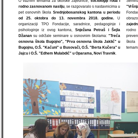
O važnim temama za školske zajednice,
sociologiji roda i
Semina
rodno zasnovanom nasilju
, se razgovaralo s nastavnicima u
"Vršn
pet osnovnih škola
Srednjobosanskog kantona u periodu
Fondac
od 25. oktobra do 13. novembra 2018. godine.
U
obraz
organizaciji TPO Fondacije, saradnice, pedagoginje i
zajedn
psihologinje iz ovog kantona,
Snježana Petraš i Šejla
rodno 
Džanan
su održale seminare u osnovnim školama:
"Treća
preven
osnovna škola Bugojno", "Prva osnovna škola Jaklić" u
škola 
Bugojnu, O.Š. "Kaćuni" u Busovači, O.Š. "Berta Kučera" u
temama
Jajcu i O.Š. "Edhem Mulabdić" u Oparama, Novi Travnik
.