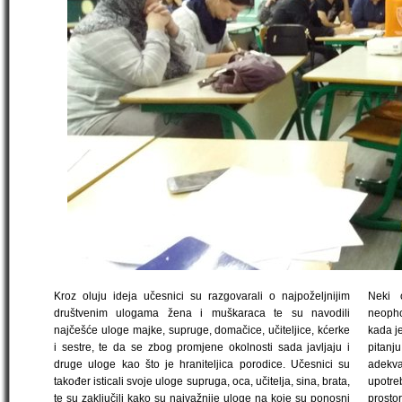
Kroz oluju ideja učesnici su razgovarali o najpoželjnijim
Neki 
društvenim ulogama žena i muškaraca te su navodili
neopho
najčešće uloge majke, supruge, domačice, učiteljice, kćerke
kada je
i sestre, te da se zbog promjene okolnosti sada javljaju i
pitanju
druge uloge kao što je hraniteljica porodice. Učesnici su
adekv
također isticali svoje uloge supruga, oca, učitelja, sina, brata,
upotr
te su zaključili kako su najvažnije uloge na koje su ponosni
prosto