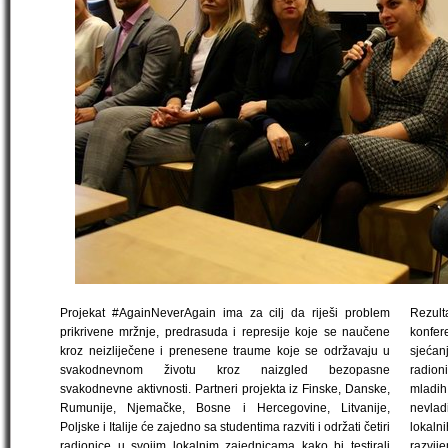
Projekat #AgainNeverAgain ima za cilj da riješi problem
Rezul
prikrivene mržnje, predrasuda i represije koje se naučene
konfer
kroz neizliječene i prenesene traume koje se održavaju u
sjećan
svakodnevnom životu kroz naizgled bezopasne
radion
svakodnevne aktivnosti. Partneri projekta iz Finske, Danske,
mladih 
Rumunije, Njemačke, Bosne i Hercegovine, Litvanije,
nevlad
Poljske i Italije će zajedno sa studentima razviti i održati četiri
lokal
radionice u svojim lokalnim zajednicama kako bi testirali
razvi