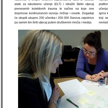
alate za iskustveno učenje (ELT) i istražili štetni utjecaj
platfo
prenesenih kolektivnih trauma te načine na koje one
učenja
doprinose kontinuiranom razvoju mržnje i osvete. Događaji
igrice 
će okupiti ukupno 200 učenika i 200-300 članova zajednice
koji s
pa samim tim širiti utjecaj putem društvenim mreža i medija.
nevladi