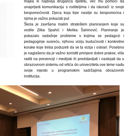
majka ili najbolja drugarica djetetu, već mu pomoći da
unaprijedi komunikaciju s roditeljima i da iskorači iz svoje
bespomoćnosti. Djeca koja trpe nasilje su bespomoćna i
njima je važno pokazati put.
Škola je završena malim strateškim planiranjem koje su
vodile Zilka Spahić i Melika Šahinović. Planiranje je
pokazalo sadašnje probleme s kojima se pedagozi i
pedagoginje susreću, njihovu viziju budućnosti i konkretne
korake koje treba poduzeti da se ta vizija i ostvari. Posebno
je naglašeno da je važno koristiti primjere dobre prakse, više
raditi na prevenciji i medijski ih predstavljati i nastojati da u
obrazovnom sistemu od vrtića do univerziteta ove teme nađu
svoje mjesto u programskim sadržajima obrazovnih
institucija.