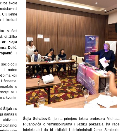
ci/ce škole
redstavnici
 Cilj ljetne
 i kreirati
ku slušati
of. dr. Zilka
dr. Šejla
Amra Delić,
rspahić i
sociologiji
vi i rodno
tipima koji
m i ženama.
događalo u
ncije ali i
im crkvenim
ć Šiljak
su
aju danas u
Šejla Sehabović
je na primjeru teksta
profesora Midhata
 aktivnost
Riđanovića o feministkinjama i jeziku pokazala šta rade
dicionalnoj
intelektualci da bi isključili i diskriminirali žene.
Strategije