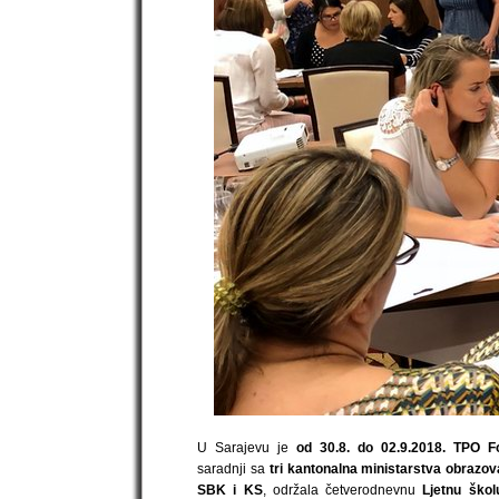
U Sarajevu je
od 30.8. do 02.9.2018. TPO F
saradnji sa
tri kantonalna ministarstva obrazo
SBK i KS
, održala četverodnevnu
Ljetnu ško