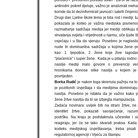
porodici i "prirodnom poretku stvari". Da bi se ra
antirodni pokret djeluje, važno je analizirati meh
koriste da bi dezinformirali javnost i sakrili činjeni
Drugi dan Ljetne škole tema je bila rod i mediji.
L
pokazala je koliko je važna medijska pismenost
razmatranje sadržaja medija jer mediji oblikuju
shvatanja svijeta i vrijednosti u njemu, uče ljude š
osjećaju i u šta da vjeruju. Posebno je naglasil
nude tri dominantna sadržaja u kojima žene pr
kao: 1. ljepotice, 2. žene koje žive lagodan
"plaćenice" i super žene. Kada je u pitanju rodn
nasilje mediji malo govore o prevenciji v
hronikama donose slike nasilja u kojem je
povrijeđen.
Borka Rudić
je nakon toga skrenula pažnju na to
je pozitivnih izvještaja i da medijima dominiraju
nasilja. Posebno je istakla da je važno kako pr
žene žrtve nasilja da bi se izbjegla manipulacija.
Zadaća novinara: uvijek biti na strani žrtve, ne o
identitet žrtve, pokazati saosjećanje, razum
podršku. Na kraju je podstaknula učesnike i u
reagiraju, jer će se tako stvarati praksa. Kada
kodeks medijskog izvještavanja, treba pisati 
regulatornoj agenciji i Vijeću za štampu.