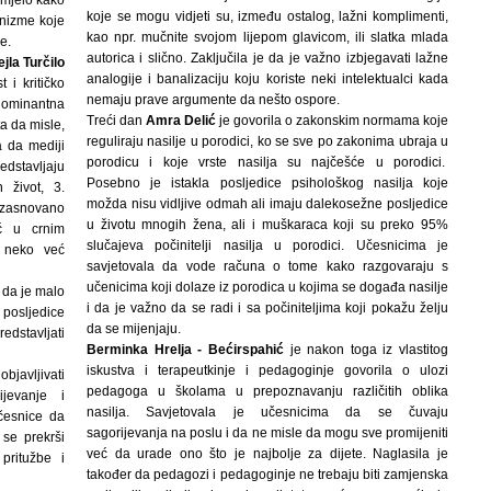
zumjelo kako
koje se mogu vidjeti su, između ostalog, lažni komplimenti,
anizme koje
kao npr. mučnite svojom lijepom glavicom, ili
slatka mlada
ce.
autorica i slično.
Zaključila je da je važno
izbjegavati lažne
ejla Turčilo
analogije i
banalizaciju koju koriste neki intelektualci kada
 i kritičko
nemaju prave argumente da nešto ospore.
 dominantna
Treći dan
Amra Delić
je govorila o zakonskim normama koje
ta da misle,
reguliraju nasilje u porodici, ko se sve po zakonima ubraja u
a da mediji
porodicu i koje vrste nasilja su najčešće u porodici.
edstavljaju
Posebno je istakla posljedice psihološkog nasilja koje
 život, 3.
možda nisu vidljive odmah ali imaju dalekosežne posljedice
o zasnovano
u životu mnogih žena, ali i muškaraca koji su preko 95%
eć u crnim
slučajeva počinitelji nasilja u porodici. Učesnicima je
 neko već
savjetovala da vode računa o tome kako razgovaraju s
učenicima koji dolaze iz porodica u kojima se događa nasilje
 da je malo
i da je važno da se radi i sa počiniteljima koji pokažu želju
 posljedice
da se mijenjaju.
edstavljati
Berminka Hrelja - Bećirspahić
je nakon toga iz vlastitog
iskustva i terapeutkinje i pedagoginje govorila o ulozi
bjavljivati
pedagoga u školama u prepoznavanju različitih oblika
ijevanje i
nasilja. Savjetovala je učesnicima da se čuvaju
česnice da
sagorijevanja na poslu i da ne misle da mogu sve promijeniti
 se prekrši
već da urade ono što je najbolje za dijete. Naglasila je
pritužbe i
također da pedagozi i pedagoginje ne trebaju biti zamjenska