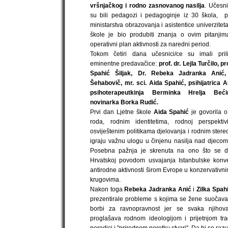
vršnjačkog i rodno zasnovanog nasilja
. Učesni
su bili pedagozi i pedagoginje iz 30 škola, p
ministarstva obrazovanja i asistentice univerziteta.
škole je bio produbiti znanja o ovim pitanjima
operativni plan aktivnosti za naredni period.
Tokom četiri dana učesnici/ce su imali prili
eminentne predavačice:
prof. dr. Lejla Turčilo, pr
Spahić Šiljak, Dr. Rebeka Jadranka Anić, 
Šehabovič, mr. sci. Aida Spahić, psihijatrica 
psihoterapeutkinja Berminka Hrelja Beći
novinarka Borka Rudić.
Prvi dan Ljetne škole
Aida Spahić
je govorila o 
roda, rodnim identitetima, rodnoj perspekti
osviještenim politikama djelovanja i rodnim stereo
igraju važnu ulogu u činjenu nasilja nad djeco
Posebna pažnja je skrenuta na ono što se 
Hrvatskoj povodom usvajanja Istanbulske konve
antirodne aktivnosti širom Evrope u konzervativn
krugovima.
Nakon toga
Rebeka Jadranka Anić
i
Zilka Spahi
prezentirale probleme s kojima se žene suočav
borbi za ravnopravnost jer se svaka njihova
proglašava rodnom ideologijom i prijetnjom tra