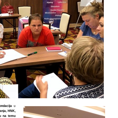
ondacija
u
vanja, HNK,
lu na temu