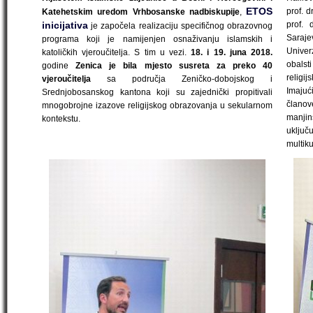
ETOS
prof. d
Katehetskim uredom Vrhbosanske nadbiskupije
,
inicijativa
prof. 
je započela realizaciju specifičnog obrazovnog
Saraje
programa koji je namijenjen osnaživanju islamskih i
Univer
katoličkih vjeroučitelja. S tim u vezi.
18. i 19. juna 2018.
obalsti
godine
Zenica je bila mjesto susreta za preko 40
religij
vjeroučitelja
sa područja Zeničko-dobojskog i
Imajuć
Srednjobosanskog kantona koji su zajednički propitivali
članov
mnogobrojne izazove religijskog obrazovanja u sekularnom
manjin
kontekstu.
uklju
multik