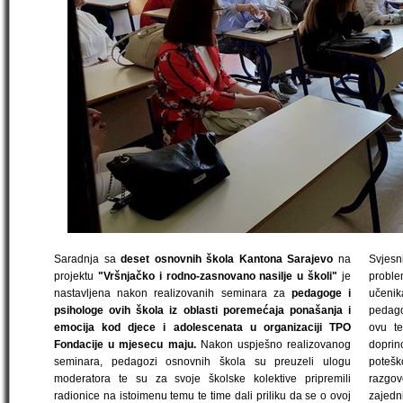
Saradnja sa
deset osnovnih škola Kantona Sarajevo
na
Svjesn
projektu
"Vršnjačko i rodno-zasnovano nasilje u školi"
je
proble
nastavljena nakon realizovanih seminara za
pedagoge i
učeni
psihologe ovih škola iz oblasti poremećaja ponašanja i
pedago
emocija kod djece i adolescenata u organizaciji TPO
ovu te
Fondacije u mjesecu maju.
Nakon uspješno realizovanog
dopri
seminara, pedagozi osnovnih škola su preuzeli ulogu
potešk
moderatora te su za svoje školske kolektive pripremili
razgov
radionice na istoimenu temu te time dali priliku da se o ovoj
zajedn