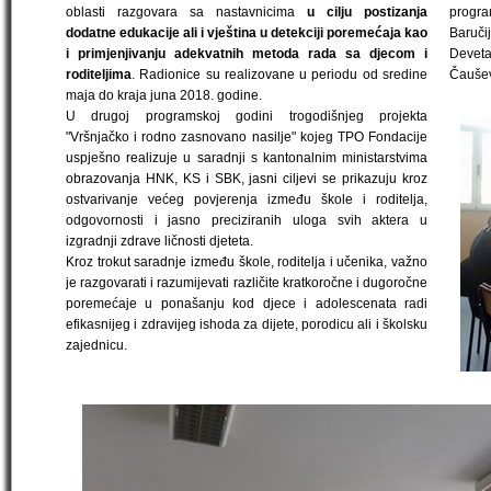
oblasti razgovara sa nastavnicima
u cilju postizanja
progra
dodatne edukacije ali i vještina u detekciji poremećaja kao
Baruči
i primjenjivanju adekvatnih metoda rada sa djecom i
Devet
roditeljima
. Radionice su realizovane u periodu od sredine
Čaušev
maja do kraja juna 2018. godine.
U drugoj programskoj godini trogodišnjeg projekta
"Vršnjačko i rodno zasnovano nasilje" kojeg TPO Fondacije
uspješno realizuje u saradnji s kantonalnim ministarstvima
obrazovanja HNK, KS i SBK, jasni ciljevi se prikazuju kroz
ostvarivanje većeg povjerenja između škole i roditelja,
odgovornosti i jasno preciziranih uloga svih aktera u
izgradnji zdrave ličnosti djeteta.
Kroz trokut saradnje između škole, roditelja i učenika, važno
je razgovarati i razumijevati različite kratkoročne i dugoročne
poremećaje u ponašanju kod djece i adolescenata radi
efikasnijeg i zdravijeg ishoda za dijete, porodicu ali i školsku
zajednicu.