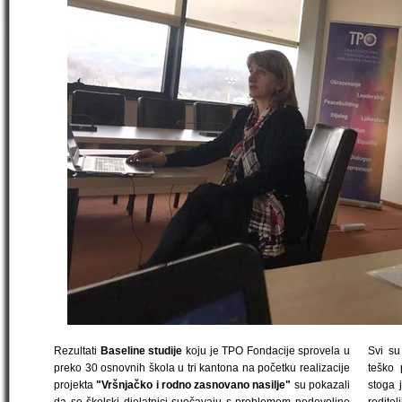
Rezultati
Baseline studije
koju je TPO Fondacije sprovela u
Svi su
preko 30 osnovnih škola u tri kantona na početku realizacije
teško 
projekta
"Vršnjačko i rodno zasnovano nasilje"
su pokazali
stoga 