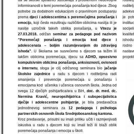
da se školski djelatnici suočavaju s problemom nedovoljne
rodite
informiranosti o temi poremećaja ponašanja kod djece. Zbog
rodit
potrebe za dodatnom edukacijom o pravnilnom postupanju
adekvat
prema
djeci i adolescentima s poremećajima ponašanja i
je pot
emocij
a, koji često rezultiraju različitim oblicima nasilja ili je
institu
nasilje uzročnik takvih oblika ponašanja, u
Vitezu je
socij
27.03.2018.
održan
seminar za pedagoge pod nazivom
kvalit
"Poremećaji ponašanja i emocija kod djece i
ishodu
adolescenata – boljim razumijevanjem do zdravijeg
rodno
ishoda"
. U školama se susrećemo s djecom sa težim ili
nastav
lakšim oblicima poremećaja, djecu sa
ADHD, opsesivno
projekt
kompulsivnim oblicima ponašanja, anksioznosti, ovisnosti
o internetu
, stoga je cilj održanog seminara bio
jačanje
školske zajednice
u radu s djecom i roditeljima radi
smanjenja i prevencije poremećaja u ponašanju i
emocijama kod učenika i učenica osnovnih škola. Jedna od
svega 12 dječijih psihijartica/ara u BiH,
doc. dr. med. dc.
Nermina Kravić,
neuropsihijatrica i subspecijalistica
dječije i adolescentne psihijatrije
, je bila predavačica
jednodnevog seminara za
12 pedagoga i psihologa
partnerskih osnovnih škola Srednjobosanskog kantona.
Kroz predavanje, prisutni su imali priliku učiti i razmjenjivati
iskustva u radu s djecom koji su imali teži ili blaži oblik
poremećaja ponašanja i emocija u školi.