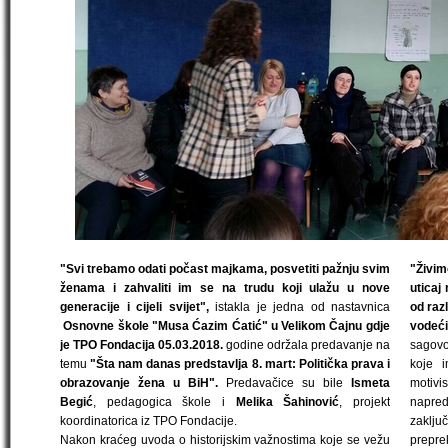
"Svi trebamo
odati počast majkama, posvetiti pažnju svim
"Živim
ženama i zahvaliti im se na trudu koji ulažu u nove
uticaj
generacije i cijeli svijet",
istakla je jedna od nastavnica
od raz
Osnovne škole "Musa Ćazim Ćatić" u Velikom Čajnu gdje
vodeći
je TPO Fondacija 05.03.2018.
godine održala predavanje na
sagovo
temu
"Šta nam danas predstavlja 8. mart:
Politička prava i
koje 
obrazovanje žena u BiH".
Predavačice su bile
Ismeta
motiv
Begić
, pedagogica škole i
Melika Šahinović
, projekt
napre
koordinatorica iz TPO Fondacije.
zaključ
Nakon kraćeg uvoda o historijskim važnostima koje se vežu
prepre