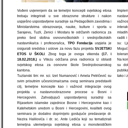
Vođeni uvjerenjem da se temeljni koncepti svjetskog etosa
Implem
trebaju integrirati u sve obrazovne strukture i nakon
nastav
uspješno uspostavljene suradnje sa Pedagoškim zavodima i
važno
Ministarstvima obrazovanja, nauke, kulture i sporta u
interak
Sarajevu, Tuzli, Zenici i Mostaru te održanih radionica za
mladih
preko šest stotina osnovnoškolskih i srednjoškolskih
raditi
nastavnika/ca i profesora/ica,
TPO Fondacija
uspjela je
su: L
osigurati sredstva i uslove za novu fazu projekta
SVJETSKI
Mogućn
ETOS U ŠKOLI
. Zbog toga je ovoga vikenda
(17. i
toleranc
18.02.2018.)
u Vitezu održana prva radionica iz oblasti
Na kon
svjetskog etosa za osnovne škole Srednjobosanskog
su dob
kantona.
publika
Tuzlanski tim: mr. sci. Izet Numanović i Amela Petričević su
tako i 
svim prisutnim učesnicima/cama ovog seminara predstavili
cilj, temeljne koncepte kao i važnost integracije ovog
projekta u nastavnoobrazovne procese u Bosni i
Hercegovini. Zahvaljujući uspostavljenoj suradnji sa
Rijasetom islamske zajednice Bosne i Hercegovine kao i
Katehetskim uredom u Bosni i Hercegovini, kvaliteti ovog
seminara je dodatno doprinijelo gostujuće predavanje dr.
Nezira Halilovića i dr. sc. Ante Ledića koji su tematizirali
temeljna utemeljenja svjetskog etosa u monoteističkim