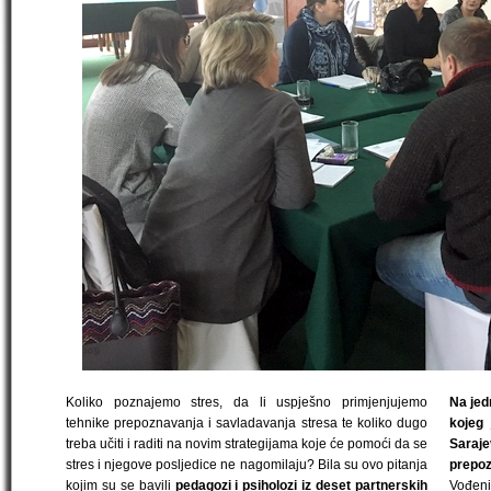
Koliko poznajemo stres, da li uspješno primjenjujemo
Na jed
tehnike prepoznavanja i savladavanja stresa te koliko dugo
kojeg
treba učiti i raditi na novim strategijama koje će pomoći da se
Saraje
stres i njegove posljedice ne nagomilaju? Bila su ovo pitanja
prepoz
kojim su se bavili
pedagozi i psiholozi iz deset partnerskih
Vođeni