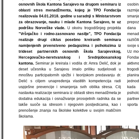
osnovnih škola Kantona Sarajevo na drugom seminaru iz
osobin
oblasti stres menadžmenta, kojeg je TPO Fondacija
razmij
realizovala 04.01.2018. godine u saradnji s Ministarstvom
smanj
za obrazovanje, nauku i mlade Kantona Sarajevo, te uz
prepoz
podršku Norveške vlade.
U okviru trogodišnjeg projekta
dana 
"Vršnjačko i rodno-zasnovano nasilje", TPO Fondacija
menadž
realizuje drugi ciklus posebno kreiranih seminara
različi
namijenjenih prvenstveno pedagozima i psiholozima iz
svoje 
trideset partnerskih osnovnih škola Sarajevskog,
Uz mod
Hercegovačko-neretvanskog i Srednjobosanskog
Fondac
kantona.
Seminar je kreirala i vodila dr. Amra Delić, dok je
aktivn
deset učesnika u Sarajevu imalo priliku sudjelovati u
trogod
mnoštvu participatornih vježbi i teorijskom predavanju dr.
planir
Delić s ciljem unapređenja vlastitih kompetencija radi
jednodn
uspješne prevencije i smanjenja svih oblika stresa. Cilj
kada 
nastavka realizacije seminara iz oblasti stres menadžmeta je
psihol
dodatna edukacija i osnaživanje prosvjetnih radnika da se
partne
lakše suoče sa stresom i njegovim posljedicama, kao i
sporta
prenošenje znanja na školske kolektive u svojim matičnim
školama.