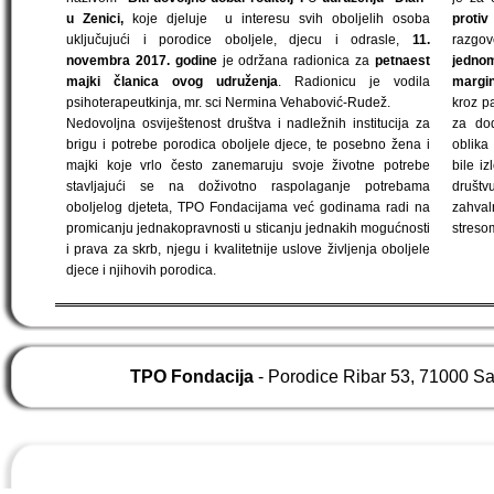
u Zenici,
koje djeluje u interesu svih oboljelih osoba
protiv
uključujući i porodice oboljele, djecu i odrasle,
11.
razgo
novembra 2017. godine
je održana radionica za
petnaest
jedn
majki članica ovog udruženja
. Radionicu je vodila
margin
psihoterapeutkinja, mr. sci Nermina Vehabović-Rudež.
kroz p
Nedovoljna osviještenost društva i nadležnih institucija za
za dod
brigu i potrebe porodica oboljele djece, te posebno žena i
oblika
majki koje vrlo često zanemaruju svoje životne potrebe
bile i
stavljajući se na doživotno raspolaganje potrebama
društv
oboljelog djeteta, TPO Fondacijama već godinama radi na
zahva
promicanju jednakopravnosti u sticanju jednakih mogućnosti
streso
i prava za skrb, njegu i kvalitetnije uslove življenja oboljele
djece i njihovih porodica.
TPO Fondacija
- Porodice Ribar 53, 71000 S