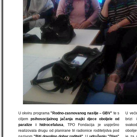
U okviru programa
"Rodno-zasnovanog nasilje – GBV"
te s
U veći
ciljem
psihosocijalnog jačanja majki djece oboljele od
brizi
paralize i hidrocefalusa
, TPO Fondacija je uspješno
svako
realizovala drugu od planirane tri radionice roditeljstva pod
obolij
nazivom
"Biti dovoljno dobar roditelj".
U
udruženju "Dlan"
je za 