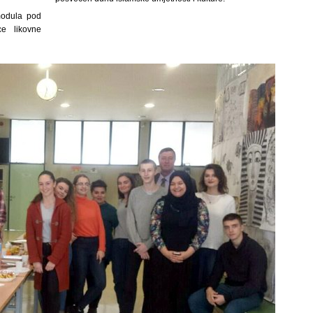
modula pod
ce likovne