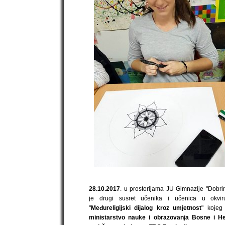
28.10.2017
. u prostorijama JU Gimnazije "Dobri
je drugi susret učenika i učenica u okvir
"
Međureligijski dijalog kroz umjetnost
" koje
ministarstvo nauke i obrazovanja Bosne i H