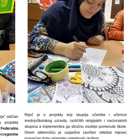
Riječ je o projektu koji okuplja učenike i učenice
nja" održan
srednjoškolskog uzrasta, različitih religijskih i nacionalnih
u projekta
skupina a implementira ga stručno osoblje pomenute škole.
g
Federalno
Ovom aktivnošću je uspješno završen oktobar mjesec
ercegovine
posvećen duhu islamske umjetnosti i kulture.