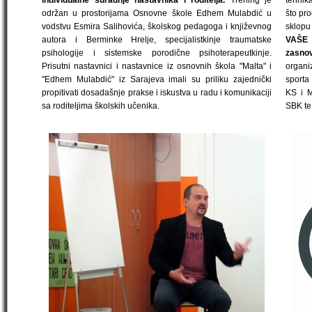
individualne suradnje nastavnika i roditelja.
Trening je
tehnik
održan u prostorijama Osnovne škole Edhem Mulabdić u
što pro
vodstvu Esmira Salihovića, školskog pedagoga i književnog
sklop
autora i Berminke Hrelje, specijalistkinje traumatske
VAŠE 
psihologije i sistemske porodične psihoterapeutkinje.
zasno
Prisutni nastavnici i nastavnice iz osnovnih škola "Malta" i
organi
"Edhem Mulabdić" iz Sarajeva imali su priliku zajednički
sporta
propitivati dosadašnje prakse i iskustva u radu i komunikaciji
KS i M
sa roditeljima školskih učenika.
SBK te 