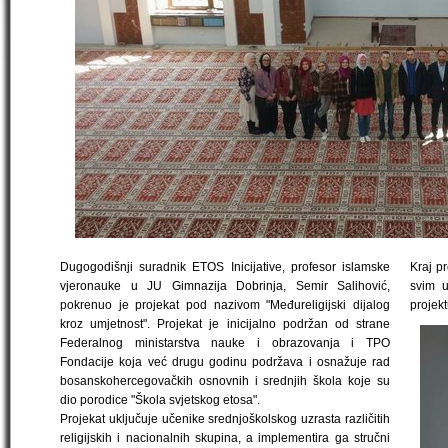
Dugogodišnji suradnik ETOS Inicijative, profesor islamske
Kraj pr
vjeronauke u JU Gimnazija Dobrinja, Semir Salihović,
svim u
pokrenuo je projekat pod nazivom "Međureligijski dijalog
projekt
kroz umjetnost". Projekat je inicijalno podržan od strane
Federalnog ministarstva nauke i obrazovanja i TPO
Fondacije koja već drugu godinu podržava i osnažuje rad
bosanskohercegovačkih osnovnih i srednjih škola koje su
dio porodice "Škola svjetskog etosa".
Projekat uključuje učenike srednjoškolskog uzrasta različitih
religijskih i nacionalnih skupina, a implementira ga stručni