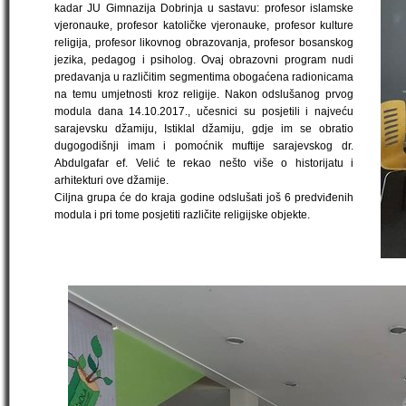
kadar JU Gimnazija Dobrinja u sastavu: profesor islamske
vjeronauke, profesor katoličke vjeronauke, profesor kulture
religija, profesor likovnog obrazovanja, profesor bosanskog
jezika, pedagog i psiholog. Ovaj obrazovni program nudi
predavanja u različitim segmentima obogaćena radionicama
na temu umjetnosti kroz religije. Nakon odslušanog prvog
modula dana 14.10.2017., učesnici su posjetili i najveću
sarajevsku džamiju, Istiklal džamiju, gdje im se obratio
dugogodišnji imam i pomoćnik muftije sarajevskog dr.
Abdulgafar ef. Velić te rekao nešto više o historijatu i
arhitekturi ove džamije.
Ciljna grupa će do kraja godine odslušati još 6 predviđenih
modula i pri tome posjetiti različite religijske objekte.