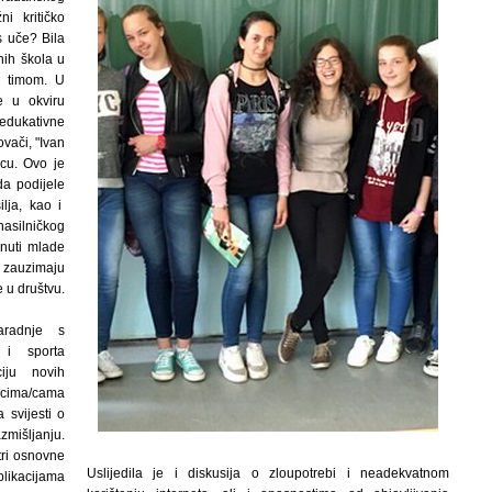
i kritičko
s uče? Bila
nih škola u
O timom. U
e u okviru
 edukativne
vači, "Ivan
jcu. Ovo je
da podijele
ilja, kao i
silničkog
knuti mlade
ro zauzimaju
e u društvu.
aradnje s
 i sporta
iju novih
cima/cama
 svijesti o
zmišljanju.
tri osnovne
Uslijedila je i diskusija o zloupotrebi i neadekvatnom
blikacijama