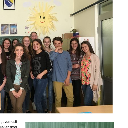
dgovornosti
građanskog