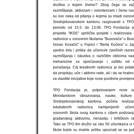
društva u kojem živimo? Zbog čega su važn
razmišljanje, aktivizam i volonterizam i čemu na
su ovo neka od pitanja o kojima su mladi osnov
Srednjebosanskom kantonu razgovarali s TP
periodu od 15.5. do 13.06. TPO Fondacija j
projekta "IKDE" upriličila posjete i realizovala
radionice u osnovnim školama "Busovača" u Buso
Goran Kovačić" u Fojnici i "Berta Kučera" u Ja
ujedno bila i prilika da učenici/e završnih razre
razmišljanja i iskustva o različitim oblicima nas
mehanizme za sprečavanje i zaštitu od na
ponašanja. Cilj kreativnih radionica je bio pota
da propituju, uče i aktivno rade, ali i da se hrab
za vlasitite inicijative koje nose pozitivne promjen
TPO Fondacija je, potpisivanjem nove s
Ministarstvom obrazovanja, nauke, kulture
Srednjebosanskog kantona, počela realizac
edukativnih radionica namijenjenih učeni
osnovnih škola ovog kantona s ciljem podizanja
građanskog aktivizmu, nenasilju i kritičkom ra
Tako se TPO tim družio sa oko 50 učenika/ca iz 
škole koji/e su imali/e priliku upoznati se sa pu