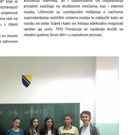
korištenju interneta, ali i opasnostima od objavljivanja
ti!" koje je
privatnih sadržaja na društvenim mrežama, kao i internet
poznavajući
nasilju. Učenici/e su razmijenili/e mišljenja o načinima
j umjetnosti
suprostavljanja različitim vrstama nasilja te zaključili kako se
ona radi na
nasilju ne smije šutjeti i kako svi trebaju adekvatno reagovati
u s ciljem
ukoliko ga uoče. TPO Fondacija se nastavlja družiti sa
mladim ljudima širom BiH i u narednom periodu.
i su vezani
ka njihovom