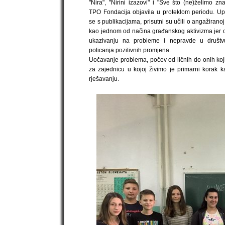
"Nira", "Nirini izazovi" i "Sve što (ne)želimo zna
TPO Fondacija objavila u proteklom periodu. U
se s publikacijama, prisutni su učili o angažirano
kao jednom od načina građanskog aktivizma jer 
ukazivanju na probleme i nepravde u društv
poticanja pozitivnih promjena.
Uočavanje problema, počev od ličnih do onih koj
za zajednicu u kojoj živimo je primarni korak 
rješavanju.