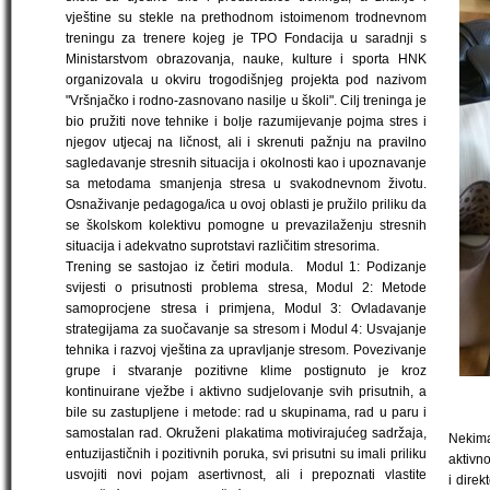
vještine su stekle na prethodnom istoimenom trodnevnom
treningu za trenere kojeg je TPO Fondacija u saradnji s
Ministarstvom obrazovanja, nauke, kulture i sporta HNK
organizovala u okviru trogodišnjeg projekta pod nazivom
"Vršnjačko i rodno-zasnovano nasilje u školi". Cilj treninga je
bio pružiti nove tehnike i bolje razumijevanje pojma stres i
njegov utjecaj na ličnost, ali i skrenuti pažnju na pravilno
sagledavanje stresnih situacija i okolnosti kao i upoznavanje
sa metodama smanjenja stresa u svakodnevnom životu.
Osnaživanje pedagoga/ica u ovoj oblasti je pružilo priliku da
se školskom kolektivu pomogne u prevazilaženju stresnih
situacija i adekvatno suprotstavi različitim stresorima.
Trening se sastojao iz četiri modula. Modul 1: Podizanje
svijesti o prisutnosti problema stresa, Modul 2: Metode
samoprocjene stresa i primjena, Modul 3: Ovladavanje
strategijama za suočavanje sa stresom i Modul 4: Usvajanje
tehnika i razvoj vještina za upravljanje stresom. Povezivanje
grupe i stvaranje pozitivne klime postignuto je kroz
kontinuirane vježbe i aktivno sudjelovanje svih prisutnih, a
bile su zastupljene i metode: rad u skupinama, rad u paru i
samostalan rad. Okruženi plakatima motivirajućeg sadržaja,
Nekim
entuzijastičnih i pozitivnih poruka, svi prisutni su imali priliku
aktivn
usvojiti novi pojam asertivnost, ali i prepoznati vlastite
i direk