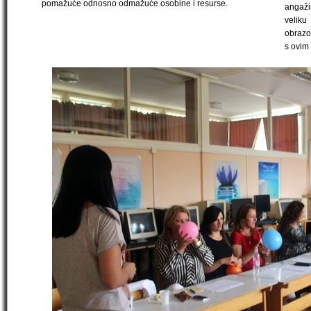
pomažuće odnosno odmažuće osobine i resurse.
angaži
veliku
obrazo
s ovim