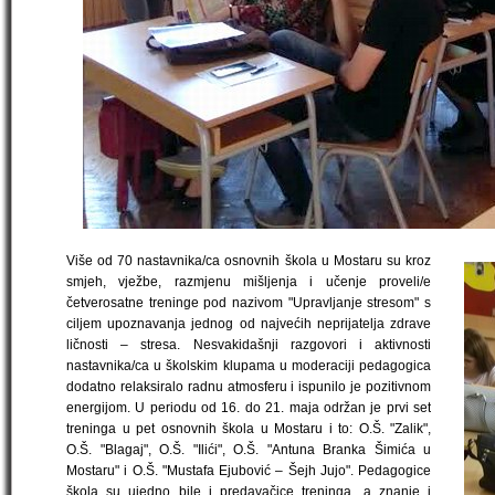
Više od 70 nastavnika/ca osnovnih škola u Mostaru su kroz
smjeh, vježbe, razmjenu mišljenja i učenje proveli/e
četverosatne treninge pod nazivom "Upravljanje stresom" s
ciljem upoznavanja jednog od najvećih neprijatelja zdrave
ličnosti – stresa. Nesvakidašnji razgovori i aktivnosti
nastavnika/ca u školskim klupama u moderaciji pedagogica
dodatno relaksiralo radnu atmosferu i ispunilo je pozitivnom
energijom. U periodu od 16. do 21. maja održan je prvi set
treninga u pet osnovnih škola u Mostaru i to: O.Š. "Zalik",
O.Š. "Blagaj", O.Š. "Ilići", O.Š. "Antuna Branka Šimića u
Mostaru" i O.Š. "Mustafa Ejubović – Šejh Jujo". Pedagogice
škola su ujedno bile i predavačice treninga, a znanje i