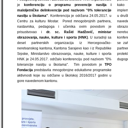
je
konferenciju o programu prevencije nasilja i
kako b
maloljetničke delinkvencije pod nazivom ''0% tolerancije
implem
nasilju u školama''
. Konferencija je održana 24.05.2017. u
u druš
Centru za kulturu Mostar. Pored mnogobrojnih partnera,
navede
nastavnika, pedagoga i učenika ovim povodom je
obra
prisustvovao i
dr. sc. Rašid Hadžović, ministar
neretv
obrazovanja, nauke, kulture i sporta (HNK)
. U suradnji sa
konfer
deset partnerskih organizacija iz Hercegovačko-
se zah
neretvanskog kantona, Kantona Sarajevo kao i iz Republike
partn
Srpske, Ministarstvo obrazovanja, nauke, kulture i sporta
prote
HNK je 24.05.2017. održalo konferenciju pod nazivom ''0%
dugogo
tolerancije nasilju u školama''. Tim povodom je
TPO
Fondacija
predstavila mnogobrojne edukativne programske
aktivnosti koje su održane u školskoj 2016/2017 godini u
gore navedenom kantonu.