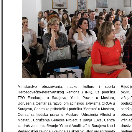
Ministarstvo obrazovanja, nauke, kulture i sporta
Riječ j
Hercegovačko-neretvanskog kantona (HNK), uz podršku
okvir
TPO Fondacije u Sarajevu, Youth Power u Mostaru,
vršnj
Udruženja Centar za razvoj omladinskog aktivizma CROA u
podra
Sarajevu, Centra za psihološku podršku "Sensus" u Mostaru,
sadrža
Centra za ljudska prava u Mostaru, Udruženja Altruist u
obrazo
Mostaru, Udruženja Genesis Project iz Banja Luke, Centra
vršnja
za društveno istraživanje "Global Analitica" iz Sarajeva kao i
društv
Pedagoškog zavoda i Zavoda za školstvo HNK organizovalo
partne