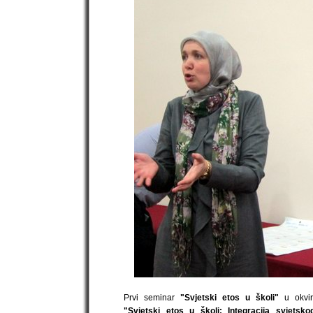
Prvi seminar
"Svjetski etos u školi"
u okvir
"Svjetski etos u školi: Integracija svjetsk