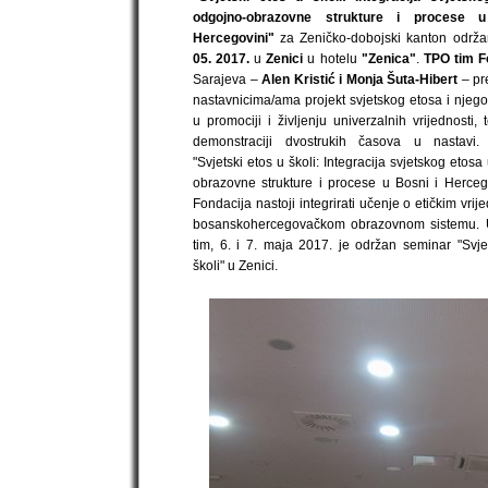
odgojno-obrazovne strukture i procese 
Hercegovini"
za Zeničko-dobojski kanton održ
05. 2017.
u
Zenici
u hotelu
"Zenica"
.
TPO tim F
Sarajeva –
Alen Kristić i Monja Šuta-Hibert
– pre
nastavnicima/ama projekt svjetskog etosa i njeg
u promociji i življenju univerzalnih vrijednosti, 
demonstraciji dvostrukih časova u nastavi.
"Svjetski etos u školi: Integracija svjetskog etos
obrazovne strukture i procese u Bosni i Herce
Fondacija nastoji integrirati učenje o etičkim vri
bosanskohercegovačkom obrazovnom sistemu. 
tim, 6. i 7. maja 2017. je održan seminar "Svje
školi" u Zenici.