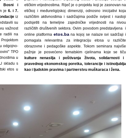
u Bosni i
etičkim vrijednostima. Riječ je o projektu koji je zasnovan na
an je
6. i 7.
etičkoj i međureligijskoj dimenziji, odnosno inicijativi koja
ondacije
iz
različitim aktivnostima i sadržajima podiže svijest i nastoji
dstavili su
podsjetiti na temeljne zajedničke vrijednosti na nivou
ovu važnost
različitih društvenih sektora. Ovim povodom predstavljena i
etos.ba
te radili na
online platforma
na kojoj se nalaze svi sadržaji i
 Projektom
pomagala relevantna za integraciju etosa u različite
a u odgojno-
obrazovne i pedagoške aspekte. Tokom seminara najviše
govini" TPO
pažnje je posvećeno tematskim cjelinama koje se tiču
jednostima u
kulture nenasilja i poštivanja života, solidarnosti i
U skladu s
pravednog ekonomskog poretka, tolerancije i istinoljublja
tski etos u
kao i ljudskim pravima i partnerstvu muškaraca i žena.