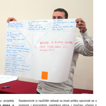
u projekta
Nastavnici/e iz različitih oblasti su imali priliku upoznati se s
og etosa u
pojmom i konceptom svjetskog etosa i značaju učenja o