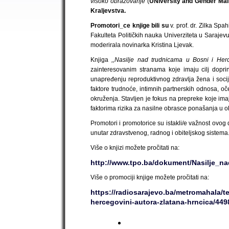
visoko obrazovanje
(
UNIversity and Gender Mai
Kraljevstva.
Promotori_ce knjige bili su
v. prof. dr. Zilka Spa
Fakulteta Političkih nauka Univerziteta u Sarajev
moderirala novinarka Kristina Ljevak.
Knjiga
,,Nasilje nad trudnicama u Bosni i Herc
zainteresovanim stranama koje imaju cilj doprini
unapređenju reproduktivnog zdravlja žena i socij
faktore trudnoće, intimnih partnerskih odnosa, oč
okruženja. Stavljen je fokus na prepreke koje im
faktorima rizika za nasilne obrasce ponašanja u o
Promotori i promotorice su istakli/e važnost ovog
unutar zdravstvenog, radnog i obiteljskog sistema
Više o knjizi možete pročitati na:
http://www.tpo.ba/dokument/Nasilje_n
Više o promociji knjige možete pročitati na:
https://radiosarajevo.ba/metromahala/t
hercegovini-autora-zlatana-hrncica/449