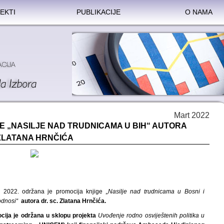
EKTI
PUBLIKACIJE
O NAMA
Mart 2022
E „NASILJE NAD TRUDNICAMA U BIH“ AUTORA
ZLATANA HRNČIĆA
, 2022. održana je promocija knjige
„Nasilje nad trudnicama u Bosni i
 odnosi“
autora dr. sc. Zlatana Hrnčića.
ocija je održana u sklopu projekta
Uvođenje rodno osviještenih politika u