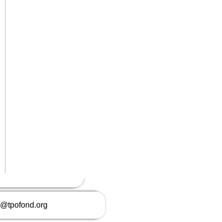
o@tpofond.org