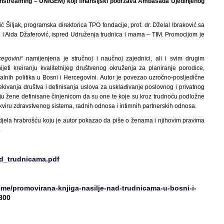
nstreaming – UNIGEM) koji finansijski podržava Ambasada Ujedinjenog
hić Šiljak, programska direktorica TPO fondacije, prof. dr. Dželal Ibraković sa
u i Aida Džaferović, ispred Udruženja trudnica i mama – TIM. Promocijom je
egovini“
namijenjena je stručnoj i naučnoj zajednici, ali i svim drugim
jeti kreiranju kvalitetnijeg društvenog okruženja za planiranje porodice,
alnih politika u Bosni i Hercegovini. Autor je povezao uzročno-posljedične
ekivanja društva i definisanja uslova za usklađivanje poslovnog i privatnog
aju žene definisane činjenicom da su one te koje su kroz trudnoću podložne
kviru zdravstvenog sistema, radnih odnosa i intimnih partnerskih odnosa.
 djela hrabrošću koju je autor pokazao da piše o ženama i njihovim pravima
.
ad_trudnicama.pdf
eme/promovirana-knjiga-nasilje-nad-trudnicama-u-bosni-i-
800