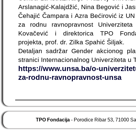
Arslanagić-Kalajdžić, Nina Begović i J
Čehajić Čampara i Azra Bećirović iz UN
za rodnu ravnopravnost Univerziteta
Kovačević i direktorica TPO Fonda
projekta, prof. dr. Zilka Spahić Šiljak.
Detaljan sadržar Gender akcionog pl
stranici Internacionalnog Univerziteta u 
https://www.unsa.ba/o-univerzitetu
za-rodnu-ravnopravnost-unsa
TPO Fondacija
- Porodice Ribar 53, 71000 S