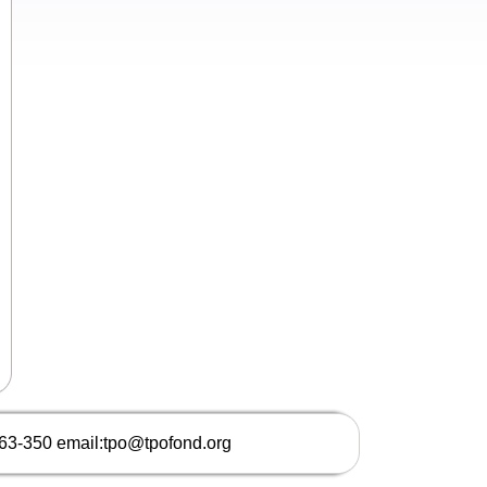
663-350 email:tpo@tpofond.org