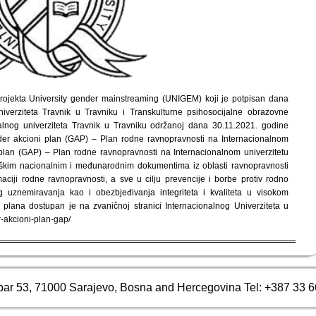
jekta University gender mainstreaming (UNIGEM) koji je potpisan dana
iverziteta Travnik u Travniku i Transkulturne psihosocijalne obrazovne
alnog univerziteta Travnik u Travniku održanoj dana 30.11.2021. godine
er akcioni plan (GAP) – Plan rodne ravnopravnosti na Internacionalnom
 plan (GAP) – Plan rodne ravnopravnosti na Internacionalnom univerzitetu
teškim nacionalnim i međunarodnim dokumentima iz oblasti ravnopravnosti
maciji rodne ravnopravnosti, a sve u cilju prevencije i borbe protiv rodno
g uznemiravanja kao i obezbjeđivanja integriteta i kvaliteta u visokom
plana dostupan je na zvaničnoj stranici Internacionalnog Univerziteta u
r-akcioni-plan-gap/
bar 53, 71000 Sarajevo, Bosna and Hercegovina Tel: +387 33 