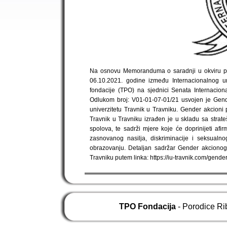
Na osnovu Memoranduma o saradnji u okviru pro
06.10.2021. godine između Internacionalnog un
fondacije (TPO) na sjednici Senata Internacion
Odlukom broj: V01-01-07-01/21 usvojen je Gend
univerzitetu Travnik u Travniku. Gender akcioni
Travnik u Travniku izrađen je u skladu sa stra
spolova, te sadrži mjere koje će doprinijeti afir
zasnovanog nasilja, diskriminacije i seksualno
obrazovanju. Detaljan sadržar Gender akcionog 
Travniku putem linka: https://iu-travnik.com/gende
TPO Fondacija
- Porodice Ri