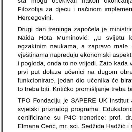
šta mogu očekivati nakon okončanj
Filozofija za djecu i načinom implemen
Hercegovini.
Drugi dan treninga započela je ministr
Naida Hota Muminović: ,,U svijetu
egzaktnim naukama, a zapravo male d
vještinama napreduju ekonomski aspekt, 
i pogleda, onda to ne vrijedi. Zato kada v
prvi put dolaze učenici na dugom obra
funkcionirate, jedan dio učenika će birati
to treba biti. Kritičko promišljanje treba 
TPO Fondaciju je SAPERE UK Institut ak
svjetski priznatog programa. Edukatori
certificirane su P4C trenerice: prof. dr
Elmana Cerić, mr. sci. Sedžida Hadžić i 