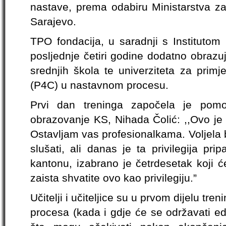
nastave, prema odabiru Ministarstva z
Sarajevo.
TPO fondacija, u saradnji s Institutom
posljednje četiri godine dodatno obrazu
srednjih škola te univerziteta za primj
(P4C) u nastavnom procesu.
Prvi dan treninga započela je pomo
obrazovanje KS, Nihada Čolić: ,,Ovo je 
Ostavljam vas profesionalkama. Voljela
slušati, ali danas je ta privilegija pr
kantonu, izabrano je četrdesetak koji ć
zaista shvatite ovo kao privilegiju.”
Učitelji i učiteljice su u prvom dijelu tr
procesa (kada i gdje će se održavati edu